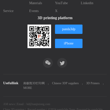
Materials
YouTube
Linkedin
Service
Events
X
3D printing platform
panda3dp
iPhone
Usefullink
南极熊3D打印网
Chinese 3DP suppliers
3D Printers
MORE
AM news | Email：bd@nanjixiong.com
China 3D printing
|
Record number |
©2024
panda3dp Team.
Powered by
panda3dp