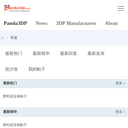
Panda3DP
News
3DP Manufacturers
About
»
导读
Al
最新热门
最新精华
最新回复
最新发表
l
V
抢沙发
我的帖子
oi
ce
最新热门
更多 »
of
C
暂时还没有帖子
hi
最新精华
更多 »
na
3
暂时还没有帖子